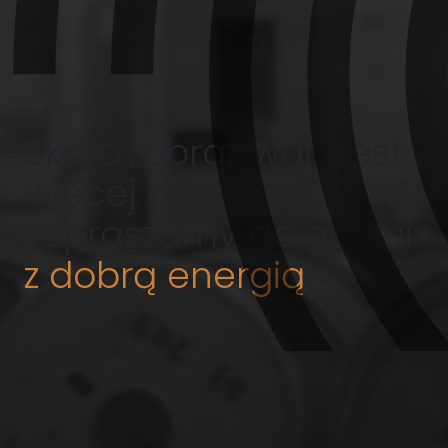
Skoro „obraz wart jest
więcej niż tysiąc słów”,
zapraszamy do galerii
z dobrą energią
!