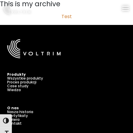
This is my archive
Przejdź
do
Test
treści
Produkty
Wszystkie produkty
Proces produkcji
Case study
Wiedza
O nas
Nasza historia
Certyfikaty
Kariera
Toggle High Contrast
Kontakt