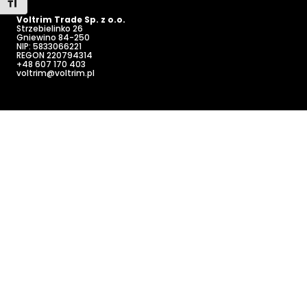
Toggle Font size
Voltrim Trade Sp. z o.o.
Strzebielinko 26
Gniewino
84-250
NIP: 5833066221
REGON 220794314
+48 607 170 403
voltrim@voltrim.pl