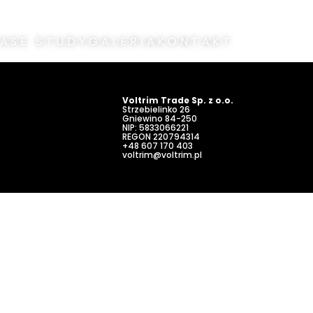
ASE STUDY
GALERIA
KONTAKT
Voltrim Trade Sp. z o.o.
Strzebielinko 26
Gniewino
84-250
NIP: 5833066221
REGON 220794314
+48 607 170 403
voltrim@voltrim.pl