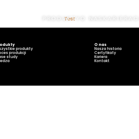
PRODUKTY
O NAS
KARIERA
C
Test
rodukty
O nas
zystkie produkty
Nasza historia
oces produkcji
Certyfikaty
se study
Kariera
iedza
Kontakt