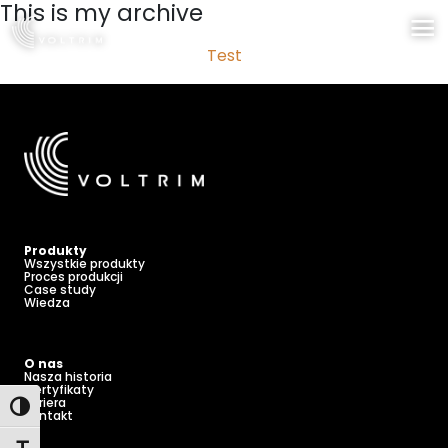
This is my archive
Przejdź
do
Test
treści
Produkty
Wszystkie produkty
Proces produkcji
Case study
Wiedza
O nas
Nasza historia
Certyfikaty
Kariera
Toggle High Contrast
Kontakt