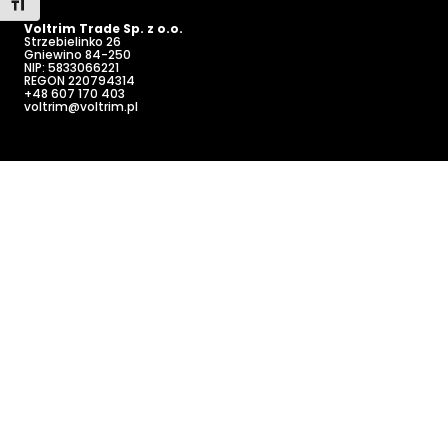
Toggle Font size
Voltrim Trade Sp. z o.o.
Strzebielinko 26
Gniewino
84-250
NIP: 5833066221
REGON 220794314
+48 607 170 403
voltrim@voltrim.pl