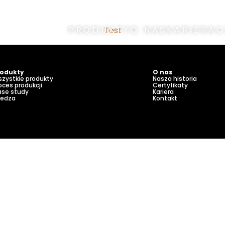
PRODUKTY
O NAS
KARIERA
C
Test
rodukty
O nas
zystkie produkty
Nasza historia
oces produkcji
Certyfikaty
se study
Kariera
iedza
Kontakt