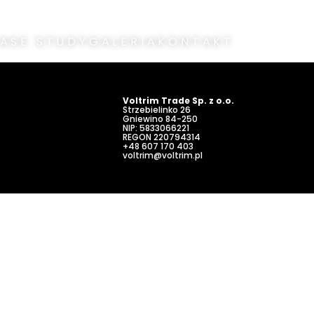
ASE STUDY
GALERIA
KONTAKT
Voltrim Trade Sp. z o.o.
Strzebielinko 26
Gniewino
84-250
NIP: 5833066221
REGON 220794314
+48 607 170 403
voltrim@voltrim.pl